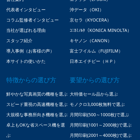
代表者インタビュー
沖データ（OKI）
コラム監修者インタビュー
京セラ（KYOCERA）
当社が選ばれる理由
ｺﾆｶﾐﾉﾙﾀ（KONICA MINOLTA）
スタッフ紹介
キヤノン（CANON）
導入事例（お客様の声）
富士フイルム（FUJIFILM）
本サイトの使いかた
日本エイチピー（ＨＰ）
特徴からの選び方
要望からの選び方
鮮やかな写真画質の機種を選ぶ
大特価セール品から選ぶ
スピード重視の高速機種を選ぶ
モノクロ3,000枚無料で選ぶ
大規模な事務所向き機種を選ぶ
月間印刷(500～1000枚)で選ぶ
卓上もOKな省スペース機を選
月間印刷(1001～2000枚)で選ぶ
ぶ
月間印刷(2001～4000枚)で選ぶ