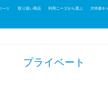
取り扱い商品
利用ニーズから選ぶ
大特価キ
機リース
機能を絞り込む
メーカ
プライベート