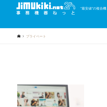
“最安値”の複合
and
種類を絞り込む
or
プライベート