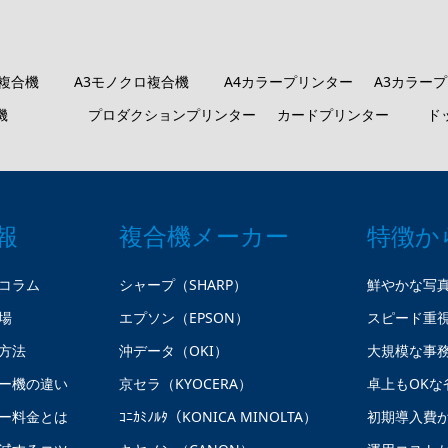
ロ複合機
A3モノクロ複合機
A4カラープリンター
A3カラー
機
プロダクションプリンター
カードプリンター
ド
報
複合機メーカー
特徴か
コラム
シャープ（SHARP）
鮮やかな写
場
エプソン（EPSON）
スピード重
方法
沖データ（OKI）
大規模な事
ー機の違い
京セラ（KYOCERA）
卓上もOKな
ー料金とは
ｺﾆｶﾐﾉﾙﾀ（KONICA MINOLTA）
初期導入費