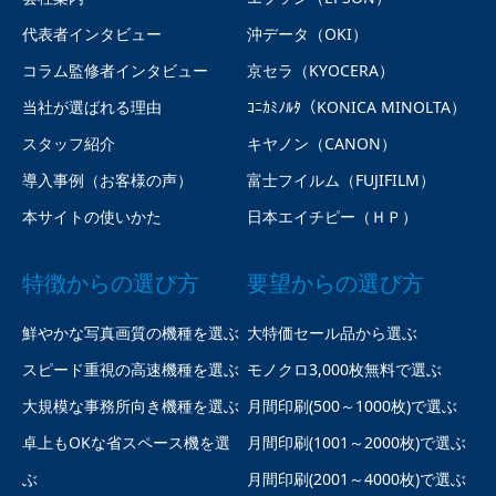
代表者インタビュー
沖データ（OKI）
コラム監修者インタビュー
京セラ（KYOCERA）
当社が選ばれる理由
ｺﾆｶﾐﾉﾙﾀ（KONICA MINOLTA）
スタッフ紹介
キヤノン（CANON）
導入事例（お客様の声）
富士フイルム（FUJIFILM）
本サイトの使いかた
日本エイチピー（ＨＰ）
特徴からの選び方
要望からの選び方
鮮やかな写真画質の機種を選ぶ
大特価セール品から選ぶ
スピード重視の高速機種を選ぶ
モノクロ3,000枚無料で選ぶ
大規模な事務所向き機種を選ぶ
月間印刷(500～1000枚)で選ぶ
卓上もOKな省スペース機を選
月間印刷(1001～2000枚)で選ぶ
ぶ
月間印刷(2001～4000枚)で選ぶ