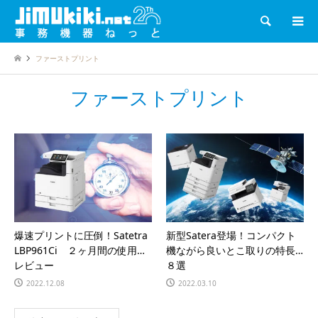
検索
ファーストプリント
ファーストプリント
爆速プリントに圧倒！Satetra
新型Satera登場！コンパクト
LBP961Ci ２ヶ月間の使用感
機ながら良いとこ取りの特長
レビュー
８選
2022.12.08
2022.03.10