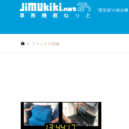
“最安値”の複合
and
種類を絞り込む
or
ファックス回線