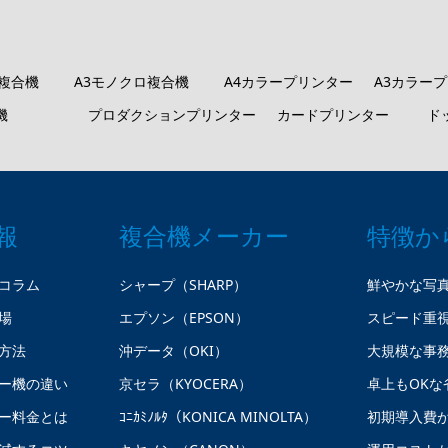
ロ複合機
A3モノクロ複合機
A4カラープリンター
A3カラー
機
プロダクションプリンター
カードプリンター
ド
報
複合機メーカー
特徴か
コラム
シャープ（SHARP）
鮮やかな写
場
エプソン（EPSON）
スピード重
方法
沖データ（OKI）
大規模な事
ー機の違い
京セラ（KYOCERA）
卓上もOKな
ー料金とは
ｺﾆｶﾐﾉﾙﾀ（KONICA MINOLTA）
初期導入費