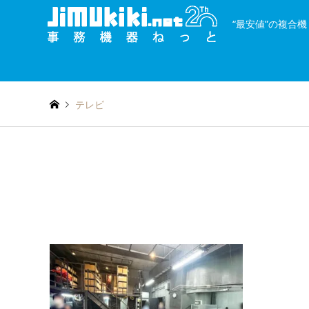
“最安値”の複合
and
種類を絞り込む
or
テレビ