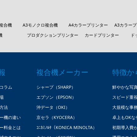
ロ複合機
A3モノクロ複合機
A4カラープリンター
A3カラー
機
プロダクションプリンター
カードプリンター
ド
報
複合機メーカー
特徴か
コラム
シャープ（SHARP）
鮮やかな写
場
エプソン（EPSON）
スピード重
方法
沖データ（OKI）
大規模な事
ー機の違い
京セラ（KYOCERA）
卓上もOKな
ー料金とは
ｺﾆｶﾐﾉﾙﾀ（KONICA MINOLTA）
初期導入費