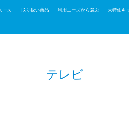
取り扱い商品
利用ニーズから選ぶ
大特価キ
機リース
機能を絞り込む
メーカ
テレビ