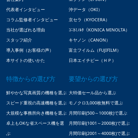
代表者インタビュー
沖データ（OKI）
コラム監修者インタビュー
京セラ（KYOCERA）
当社が選ばれる理由
ｺﾆｶﾐﾉﾙﾀ（KONICA MINOLTA）
スタッフ紹介
キヤノン（CANON）
導入事例（お客様の声）
富士フイルム（FUJIFILM）
本サイトの使いかた
日本エイチピー（ＨＰ）
特徴からの選び方
要望からの選び方
鮮やかな写真画質の機種を選ぶ
大特価セール品から選ぶ
スピード重視の高速機種を選ぶ
モノクロ3,000枚無料で選ぶ
大規模な事務所向き機種を選ぶ
月間印刷(500～1000枚)で選ぶ
卓上もOKな省スペース機を選
月間印刷(1001～2000枚)で選ぶ
ぶ
月間印刷(2001～4000枚)で選ぶ