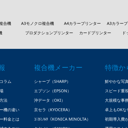
ロ複合機
A3モノクロ複合機
A4カラープリンター
A3カラー
機
プロダクションプリンター
カードプリンター
ド
報
複合機メーカー
特徴か
コラム
シャープ（SHARP）
鮮やかな写
場
エプソン（EPSON）
スピード重
方法
沖データ（OKI）
大規模な事
ー機の違い
京セラ（KYOCERA）
卓上もOKな
ー料金とは
ｺﾆｶﾐﾉﾙﾀ（KONICA MINOLTA）
初期導入費