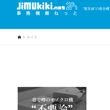
“最安値”の複合
and
種類を絞り込む
or
サイズ