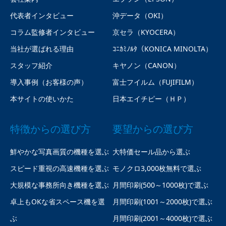
代表者インタビュー
沖データ（OKI）
コラム監修者インタビュー
京セラ（KYOCERA）
当社が選ばれる理由
ｺﾆｶﾐﾉﾙﾀ（KONICA MINOLTA）
スタッフ紹介
キヤノン（CANON）
導入事例（お客様の声）
富士フイルム（FUJIFILM）
本サイトの使いかた
日本エイチピー（ＨＰ）
特徴からの選び方
要望からの選び方
鮮やかな写真画質の機種を選ぶ
大特価セール品から選ぶ
スピード重視の高速機種を選ぶ
モノクロ3,000枚無料で選ぶ
大規模な事務所向き機種を選ぶ
月間印刷(500～1000枚)で選ぶ
卓上もOKな省スペース機を選
月間印刷(1001～2000枚)で選ぶ
ぶ
月間印刷(2001～4000枚)で選ぶ