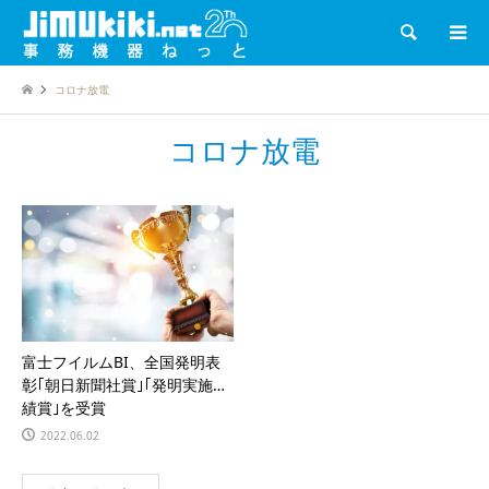
検索
コロナ放電
コロナ放電
富士フイルムBI、全国発明表
彰｢朝日新聞社賞｣｢発明実施功
績賞｣を受賞
2022.06.02