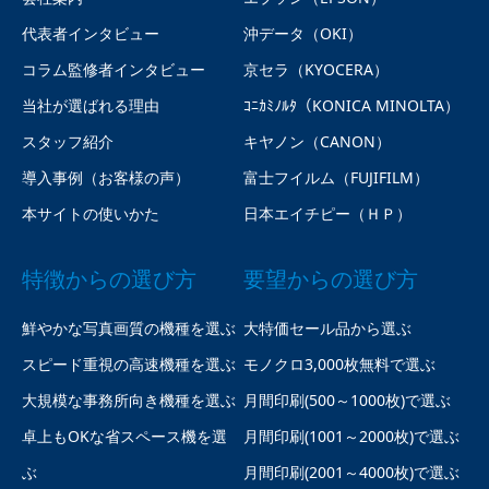
代表者インタビュー
沖データ（OKI）
コラム監修者インタビュー
京セラ（KYOCERA）
当社が選ばれる理由
ｺﾆｶﾐﾉﾙﾀ（KONICA MINOLTA）
スタッフ紹介
キヤノン（CANON）
導入事例（お客様の声）
富士フイルム（FUJIFILM）
本サイトの使いかた
日本エイチピー（ＨＰ）
特徴からの選び方
要望からの選び方
鮮やかな写真画質の機種を選ぶ
大特価セール品から選ぶ
スピード重視の高速機種を選ぶ
モノクロ3,000枚無料で選ぶ
大規模な事務所向き機種を選ぶ
月間印刷(500～1000枚)で選ぶ
卓上もOKな省スペース機を選
月間印刷(1001～2000枚)で選ぶ
ぶ
月間印刷(2001～4000枚)で選ぶ