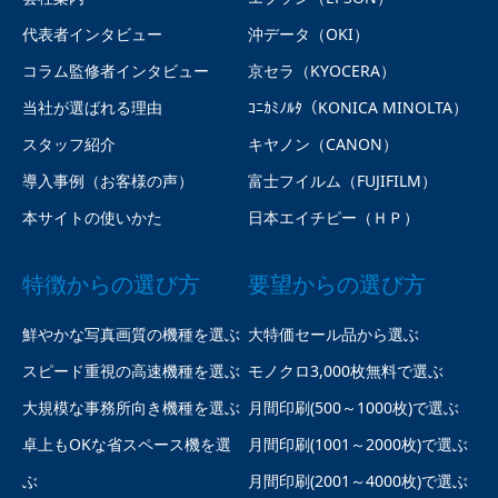
代表者インタビュー
沖データ（OKI）
コラム監修者インタビュー
京セラ（KYOCERA）
当社が選ばれる理由
ｺﾆｶﾐﾉﾙﾀ（KONICA MINOLTA）
スタッフ紹介
キヤノン（CANON）
導入事例（お客様の声）
富士フイルム（FUJIFILM）
本サイトの使いかた
日本エイチピー（ＨＰ）
特徴からの選び方
要望からの選び方
鮮やかな写真画質の機種を選ぶ
大特価セール品から選ぶ
スピード重視の高速機種を選ぶ
モノクロ3,000枚無料で選ぶ
大規模な事務所向き機種を選ぶ
月間印刷(500～1000枚)で選ぶ
卓上もOKな省スペース機を選
月間印刷(1001～2000枚)で選ぶ
ぶ
月間印刷(2001～4000枚)で選ぶ