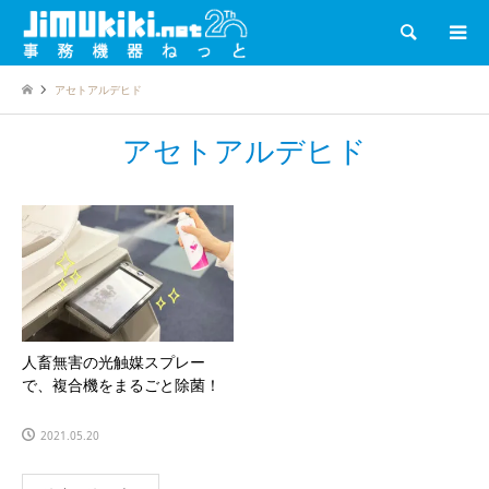
検索
アセトアルデヒド
アセトアルデヒド
人畜無害の光触媒スプレー
で、複合機をまるごと除菌！
2021.05.20