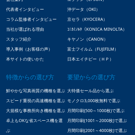
代表者インタビュー
沖データ（OKI）
コラム監修者インタビュー
京セラ（KYOCERA）
当社が選ばれる理由
ｺﾆｶﾐﾉﾙﾀ（KONICA MINOLTA）
スタッフ紹介
キヤノン（CANON）
導入事例（お客様の声）
富士フイルム（FUJIFILM）
本サイトの使いかた
日本エイチピー（ＨＰ）
特徴からの選び方
要望からの選び方
鮮やかな写真画質の機種を選ぶ
大特価セール品から選ぶ
スピード重視の高速機種を選ぶ
モノクロ3,000枚無料で選ぶ
大規模な事務所向き機種を選ぶ
月間印刷(500～1000枚)で選ぶ
卓上もOKな省スペース機を選
月間印刷(1001～2000枚)で選ぶ
ぶ
月間印刷(2001～4000枚)で選ぶ