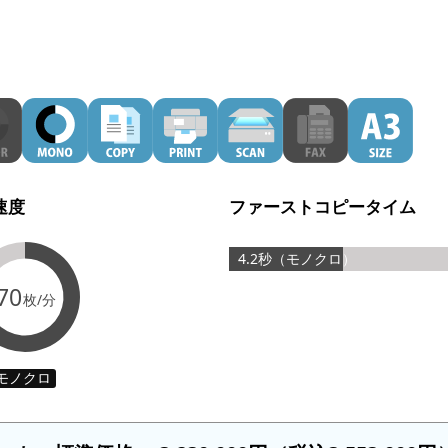
速度
ファーストコピータイム
4.2秒（モノクロ）
70
枚/分
モノクロ