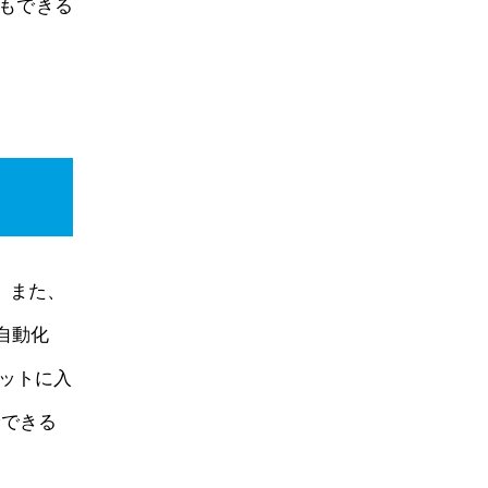
もできる
。また、
自動化
ットに入
給できる