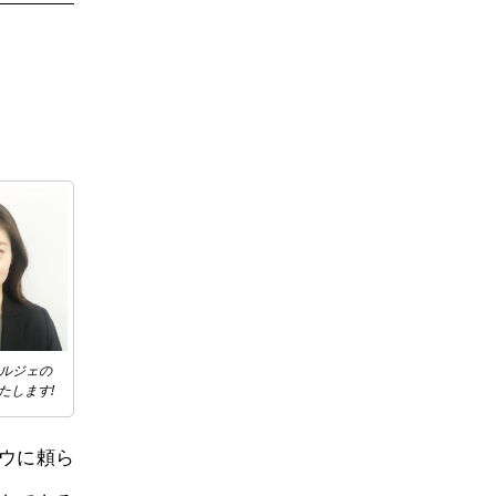
ェルジェの
たします!
ウに頼ら