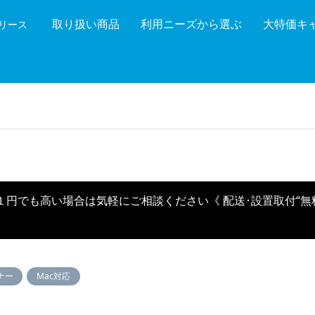
取り扱い商品
利用ニーズから選ぶ
大特価キ
機リース
機能を絞り込む
メーカ
１円でも高い場合は気軽にご相談ください《 配送･設置取付“無
ナー
Mac対応