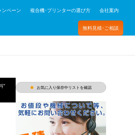
ャンペーン
複合機･プリンターの選び方
会社案内
無料見積･ご相談
ーを絞り込む
料”
お気に入り保存中リストを確認