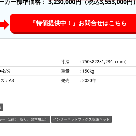
ーカー標準価格：
3,230,000円（税込3,553,000円
➡︎
『特価提供中！』お問合せはこちら
寸法 ：750×822×1,234（mm）
0枚/分
重量 ：150kg
ズ：A3
発売 ：2020年
置
ャー（綴じ、折り、製本加工）
インターネットファクス拡張キット