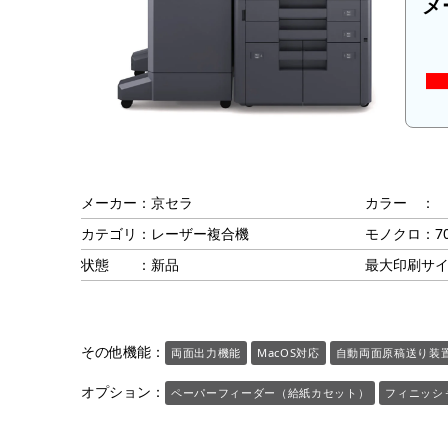
メ
メーカー：京セラ
カラー ：
カテゴリ：レーザー複合機
モノクロ：7
状態 ：新品
最大印刷サイ
その他機能：
両面出力機能
MacOS対応
自動両面原稿送り装
オプション：
ペーパーフィーダー（給紙カセット）
フィニッシ