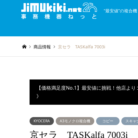
“最安値”の複合
and
種類を絞り込む
or
商品情報
京セラ TASKalfa 7003i
【価格満足度No.1】最安値に挑戦！他店より
》
KYOCERA
A3モノクロ複合機
コピー
スキャ
京セラ TASKalfa 7003i