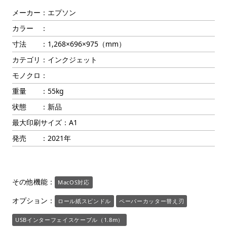
メーカー：エプソン
カラー ：
寸法 ：1,268×696×975（mm）
カテゴリ：インクジェット
モノクロ：
重量 ：55kg
状態 ：新品
最大印刷サイズ：A1
発売 ：2021年
その他機能：
MacOS対応
オプション：
ロール紙スピンドル
ペーパーカッター替え刃
USBインターフェイスケーブル（1.8m）