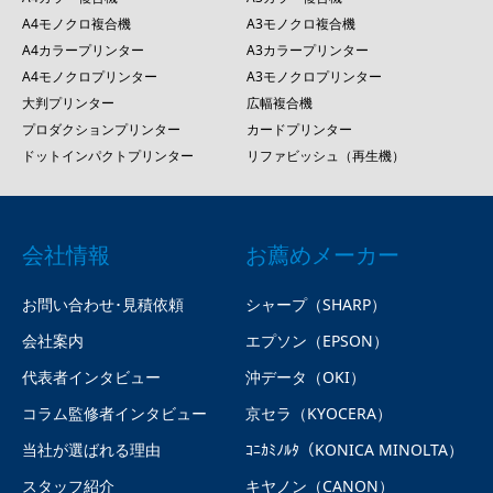
A4モノクロ複合機
A3モノクロ複合機
A4カラープリンター
A3カラープリンター
A4モノクロプリンター
A3モノクロプリンター
大判プリンター
広幅複合機
プロダクションプリンター
カードプリンター
ドットインパクトプリンター
リファビッシュ（再生機）
会社情報
お薦めメーカー
お問い合わせ･見積依頼
シャープ（SHARP）
会社案内
エプソン（EPSON）
代表者インタビュー
沖データ（OKI）
コラム監修者インタビュー
京セラ（KYOCERA）
当社が選ばれる理由
ｺﾆｶﾐﾉﾙﾀ（KONICA MINOLTA）
スタッフ紹介
キヤノン（CANON）