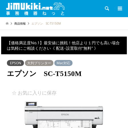
検索
商品情報
エプソン SC-T5150M
【価格満足度No.1】最安値に挑戦！他店より１円でも高い場合
は気軽にご相談ください《 配送･設置取付“無料” 》
EPSON
大判プリンター
Mac対応
エプソン SC-T5150M
☆ お気に入りに保存