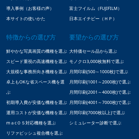
導入事例（お客様の声）
富士フイルム（FUJIFILM）
本サイトの使いかた
日本エイチピー（ＨＰ）
特徴からの選び方
要望からの選び方
鮮やかな写真画質の機種を選ぶ
大特価セール品から選ぶ
スピード重視の高速機種を選ぶ
モノクロ3,000枚無料で選ぶ
大規模な事務所向き機種を選ぶ
月間印刷(500～1000枚)で選ぶ
卓上もOKな省スペース機を選
月間印刷(1001～2000枚)で選ぶ
ぶ
月間印刷(2001～4000枚)で選ぶ
初期導入費が安価な機種を選ぶ
月間印刷(4001～7000枚)で選ぶ
運用コストが安価な機種を選ぶ
月間印刷(7000枚以上)で選ぶ
mａcＯＳ対応機種を選ぶ
シミュレーター診断で選ぶ
リファビッシュ複合機を選ぶ