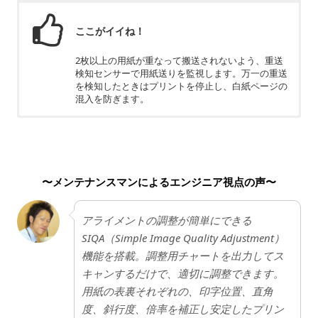
ここがイイね！
2枚以上の用紙が重なって搬送されないよう、重送
検知センサーで用紙送りを監視します。万一の重送
を検知したときはプリントを停止し、白紙ページの
混入を防ぎます。
ちょっと残念
高額な製品であり、サイズが大きいので設置場所の
確保が必須です。
〜メンテナンスマンによるエンジニア視点の声〜
アライメントの調整が簡単にできる
SIQA（Simple Image Quality Adjustment）
機能を搭載。調整用チャートを出力してス
キャンするだけで、適切に調整できます。
用紙の表裏それぞれの、印字位置、直角
度、斜行度、倍率を補正し安定したプリン