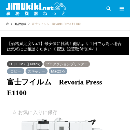
検索
商品情報
富士フイルム Revoria Press E1100
【価格満足度No.1】最安値に挑戦！他店より１円でも高い場合
は気軽にご相談ください《 配送･設置取付“無料” 》
FUJIFILM (旧 Xerox)
プロダクションプリンター
コピー
スキャナー
Mac対応
富士フイルム Revoria Press
E1100
☆ お気に入りに保存