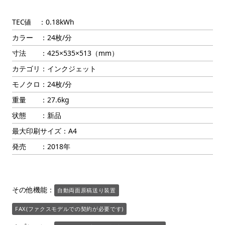
TEC値 ：0.18kWh
カラー ：24枚/分
寸法 ：425×535×513（mm）
カテゴリ：インクジェット
モノクロ：24枚/分
重量 ：27.6kg
状態 ：新品
最大印刷サイズ：A4
発売 ：2018年
その他機能：
自動両面原稿送り装置
FAX(ファクスモデルでの契約が必要です)