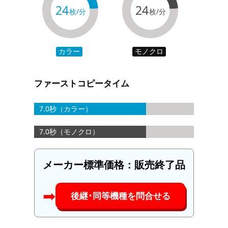
24
24
枚/分
枚/分
カラー
モノクロ
ファーストコピータイム
7.0秒（カラー）
7.0秒（モノクロ）
メーカー標準価格：
販売終了品
➡︎
後継･同等機種を問合せる