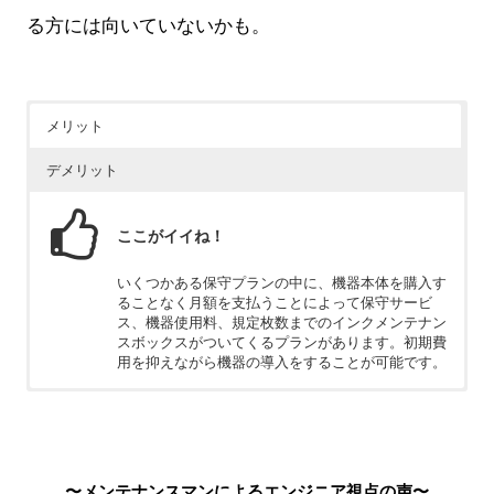
る方には向いていないかも。
メリット
デメリット
ここがイイね！
いくつかある保守プランの中に、機器本体を購入す
ることなく月額を支払うことによって保守サービ
ス、機器使用料、規定枚数までのインクメンテナン
スボックスがついてくるプランがあります。初期費
用を抑えながら機器の導入をすることが可能です。
ちょっと残念
インクジェットという特性上、連続プリントが多少
遅くなってしまいます。そこまで高画質を求めてい
〜メンテナンスマンによるエンジニア視点の声〜