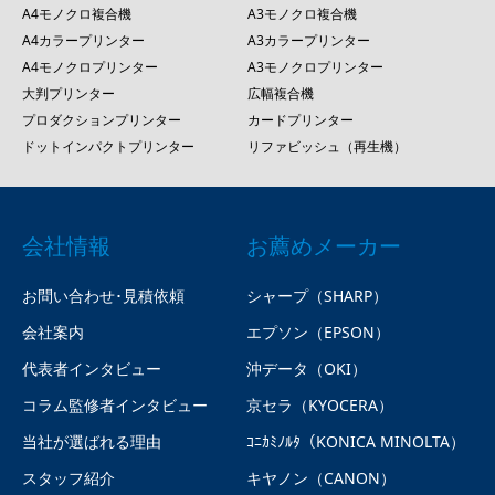
A4モノクロ複合機
A3モノクロ複合機
A4カラープリンター
A3カラープリンター
A4モノクロプリンター
A3モノクロプリンター
大判プリンター
広幅複合機
プロダクションプリンター
カードプリンター
ドットインパクトプリンター
リファビッシュ（再生機）
会社情報
お薦めメーカー
お問い合わせ･見積依頼
シャープ（SHARP）
会社案内
エプソン（EPSON）
代表者インタビュー
沖データ（OKI）
コラム監修者インタビュー
京セラ（KYOCERA）
当社が選ばれる理由
ｺﾆｶﾐﾉﾙﾀ（KONICA MINOLTA）
スタッフ紹介
キヤノン（CANON）