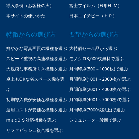
導入事例（お客様の声）
富士フイルム（FUJIFILM）
本サイトの使いかた
日本エイチピー（ＨＰ）
特徴からの選び方
要望からの選び方
鮮やかな写真画質の機種を選ぶ
大特価セール品から選ぶ
スピード重視の高速機種を選ぶ
モノクロ3,000枚無料で選ぶ
大規模な事務所向き機種を選ぶ
月間印刷(500～1000枚)で選ぶ
卓上もOKな省スペース機を選
月間印刷(1001～2000枚)で選ぶ
ぶ
月間印刷(2001～4000枚)で選ぶ
初期導入費が安価な機種を選ぶ
月間印刷(4001～7000枚)で選ぶ
運用コストが安価な機種を選ぶ
月間印刷(7000枚以上)で選ぶ
mａcＯＳ対応機種を選ぶ
シミュレーター診断で選ぶ
リファビッシュ複合機を選ぶ