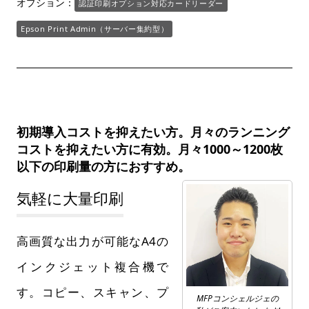
オプション：
認証印刷オプション対応カードリーダー
Epson Print Admin（サーバー集約型）
初期導入コストを抑えたい方。月々のランニング
コストを抑えたい方に有効。月々1000～1200枚
以下の印刷量の方におすすめ。
気軽に大量印刷
高画質な出力が可能なA4の
インクジェット複合機で
す。コピー、スキャン、プ
MFPコンシェルジェの