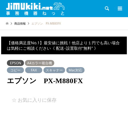
検索
商品情報
エプソン PX-M880FX
【価格満足度No.1】最安値に挑戦！他店より１円でも高い場合
は気軽にご相談ください《 配送･設置取付“無料” 》
EPSON
A4カラー複合機
コピー
FAX
スキャナー
Mac対応
エプソン PX-M880FX
☆ お気に入りに保存