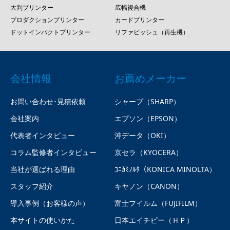
大判プリンター
広幅複合機
プロダクションプリンター
カードプリンター
ドットインパクトプリンター
リファビッシュ（再生機）
会社情報
お薦めメーカー
お問い合わせ･見積依頼
シャープ（SHARP）
会社案内
エプソン（EPSON）
代表者インタビュー
沖データ（OKI）
コラム監修者インタビュー
京セラ（KYOCERA）
当社が選ばれる理由
ｺﾆｶﾐﾉﾙﾀ（KONICA MINOLTA）
スタッフ紹介
キヤノン（CANON）
導入事例（お客様の声）
富士フイルム（FUJIFILM）
本サイトの使いかた
日本エイチピー（ＨＰ）