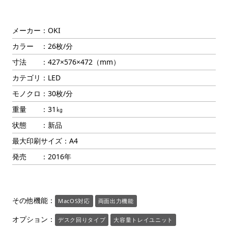
メーカー：OKI
カラー ：26枚/分
寸法 ：427×576×472（mm）
カテゴリ：LED
モノクロ：30枚/分
重量 ：31㎏
状態 ：新品
最大印刷サイズ：A4
発売 ：2016年
その他機能：
MacOS対応
両面出力機能
オプション：
デスク回りタイプ
大容量トレイユニット