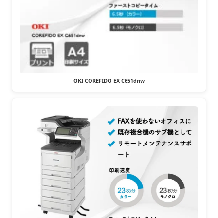
OKI COREFIDO EX C651dnw