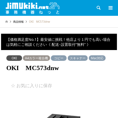
検索
商品情報
OKI MC573dnw
【価格満足度No.1】最安値に挑戦！他店より１円でも高い場合
は気軽にご相談ください《 配送･設置取付“無料” 》
OKI
A4カラー複合機
コピー
スキャナー
Mac対応
OKI MC573dnw
☆ お気に入りに保存