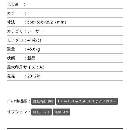
TEC値 ：-
カラー ：-
寸法 ：568×596×392（mm）
カテゴリ：レーザー
モノクロ：41枚/分
重量 ：45.6kg
状態 ：新品
最大印刷サイズ：A3
発売 ：2012年
その他機能：
自動両面印刷
HP Auto-On/Auto-Off テクノロジー
オプション：
給紙トレイ
無線LAN