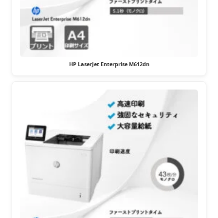
HP LaserJet Enterprise M612dn