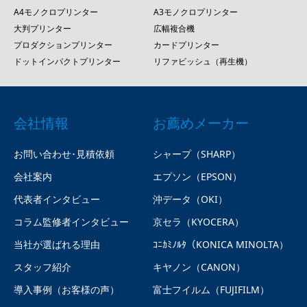
A4モノクロプリンター
A3モノクロプリンター
大判プリンター
広幅複合機
プロダクションプリンター
カードプリンター
ドットインパクトプリンター
リファビッシュ（再生機）
会社情報
お薦めメーカー
お問い合わせ･見積依頼
シャープ（SHARP）
会社案内
エプソン（EPSON）
代表者インタビュー
沖データ（OKI）
コラム監修者インタビュー
京セラ（KYOCERA）
当社が選ばれる理由
ｺﾆｶﾐﾉﾙﾀ（KONICA MINOLTA）
スタッフ紹介
キヤノン（CANON）
導入事例（お客様の声）
富士フイルム（FUJIFILM）