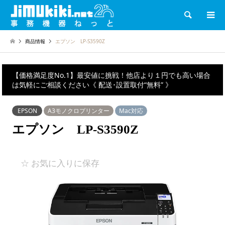
検索
商品情報
エプソン LP-S3590Z
【価格満足度No.1】最安値に挑戦！他店より１円でも高い場合
は気軽にご相談ください《 配送･設置取付“無料” 》
EPSON
A3モノクロプリンター
Mac対応
エプソン LP-S3590Z
☆ お気に入りに保存