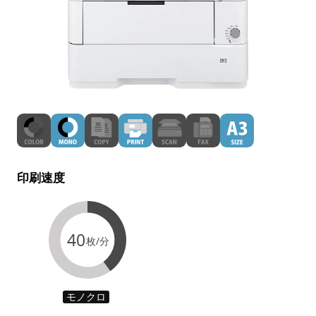
印刷速度
40
枚/分
モノクロ