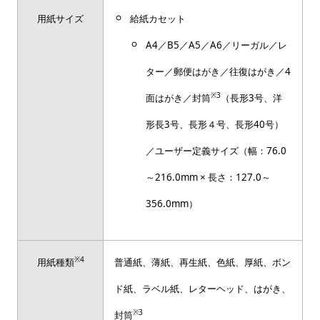
用紙サイズ
給紙カセット
A4／B5／A5／A6／リーガル／レ
ター／郵便はがき／往復はがき／4
※3
面はがき／封筒
（長形3号、洋
形長3号、長形４号、長形40号）
／ユーザー定義サイズ（幅：76.0
～216.0mm × 長さ：127.0～
356.0mm）
※4
用紙種類
普通紙、薄紙、再生紙、色紙、厚紙、ボン
ド紙、ラベル紙、レターヘッド、はがき、
※3
封筒