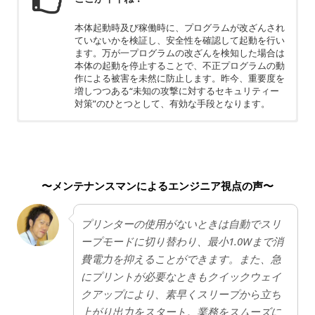
本体起動時及び稼働時に、プログラムが改ざんされ
ていないかを検証し、安全性を確認して起動を行い
ます。万が一プログラムの改ざんを検知した場合は
本体の起動を停止することで、不正プログラムの動
作による被害を未然に防止します。昨今、重要度を
増しつつある“未知の攻撃に対するセキュリティー
対策”のひとつとして、有効な手段となります。
ちょっと残念
Satera LBP121はコンパクトで手軽に印刷は可能で
す。A3など大きい素材も印刷できますが、プリン
〜メンテナンスマンによるエンジニア視点の声〜
ターのため、コピー・FAX・スキャンはできませ
ん。
プリンターの使用がないときは自動でスリ
ープモードに切り替わり、最小1.0Wまで消
費電力を抑えることができます。また、急
にプリントが必要なときもクイックウェイ
クアップにより、素早くスリープから立ち
上がり出力をスタート。業務をスムーズに