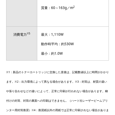
2
質量：60～163g／m
※5
消費電力
最大：1,110W
動作時平均：約530W
最小：約1.0W
※1：新品のトナーカートリッジに交換した直後は、記載数値以上に時間がかかり
ます。※2：出力環境によって異なる場合があります。※3：封筒は、材質の違い
や張り合わせなどの違いによって、正常に印刷が行われない場合があります。糊
付けの封筒、封筒の裏面への印刷はできません。（ハート社レーザービームプリ
ンター用封筒推奨）※4：推奨紙以外の用紙では正常に印刷されない場合がありま