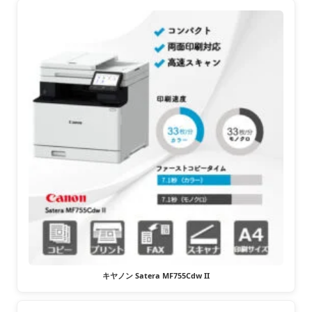
キヤノン Satera MF755Cdw II