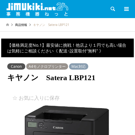
検索
商品情報
キヤノン Satera LBP121
【価格満足度No.1】最安値に挑戦！他店より１円でも高い場合
は気軽にご相談ください《 配送･設置取付“無料” 》
Canon
A4モノクロプリンター
Mac対応
キヤノン Satera LBP121
☆ お気に入りに保存