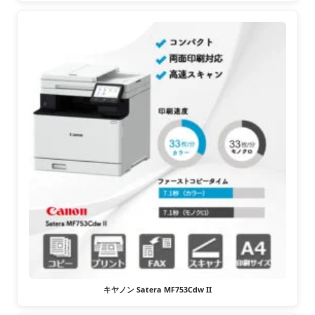
キヤノン Satera MF753Cdw II