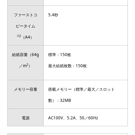
ファーストコ
5.4秒
ピータイム
※2
（A4）
給紙容量（64g
標準：150枚
2
／m
）
最大給紙枚数：150枚
メモリー容量
搭載メモリー（標準／最大／スロット
数）：32MB
電源
AC100V、5.2A、50／60Hz