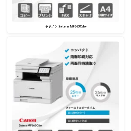
キヤノン Satera MF663Cdw