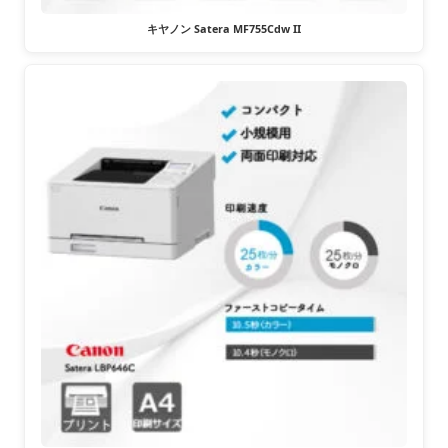
キヤノン Satera MF755Cdw II