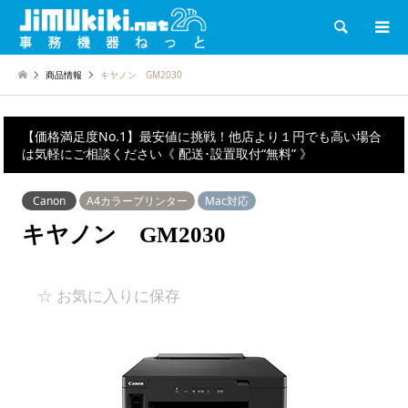
検索
商品情報
キヤノン GM2030
【価格満足度No.1】最安値に挑戦！他店より１円でも高い場合
は気軽にご相談ください《 配送･設置取付“無料” 》
Canon
A4カラープリンター
Mac対応
キヤノン GM2030
☆ お気に入りに保存