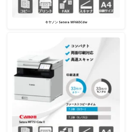
キヤノン Satera MF665Cdw