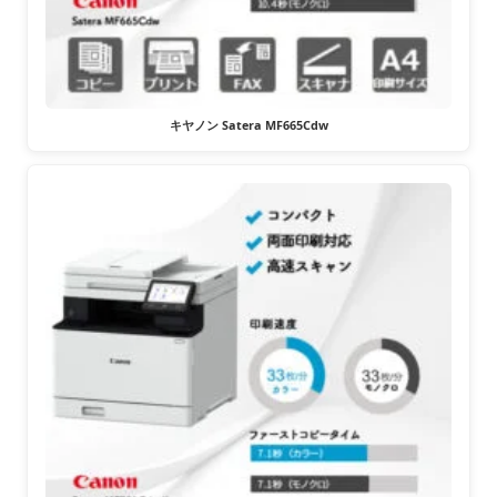
キヤノン Satera MF665Cdw