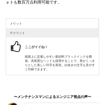
ォトも数百万点利用可能です。
メリット
デメリット
ここがイイね！
紙面上に定着しやすい新顔料ブラックインクを開
発。高密度なヘッドも採用することで、黒がくっき
りとした美しい印字を実現。白抜きの文字も見やす
く印刷できます。
ちょっと残念
インクジェットプリンターのため、インクを乾かす
時間が必要です。また、インクジェットプリンター
〜メンテナンスマンによるエンジニア視点の声〜
に適した用紙でないと、滲みやすいという特性もあ
ります。