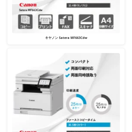
キヤノン Satera MF663Cdw