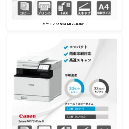
キヤノン Satera MF753Cdw II