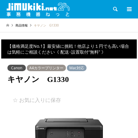
検索
商品情報
キヤノン G1330
【価格満足度No.1】最安値に挑戦！他店より１円でも高い場合
は気軽にご相談ください《 配送･設置取付“無料” 》
Canon
A4カラープリンター
Mac対応
キヤノン G1330
☆ お気に入りに保存