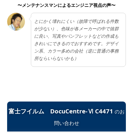
い。他のメーカーのように音声案内がなく光と音の
〜メンテナンスマンによるエンジニア視点の声〜
みの案内になっている点。
とにかく壊れにくい（故障で呼ばれる件数
が少ない）、色味が各メーカーの中で抜群
に良い、写真やパンフレットなどの作成も
きれいにできるのでおすすめです。デザイ
ン系、カラー多めの会社（逆に普通の事務
所ならいらないかも）
富士フイルム DocuCentre-Ⅵ C4471
のお
問い合わせ