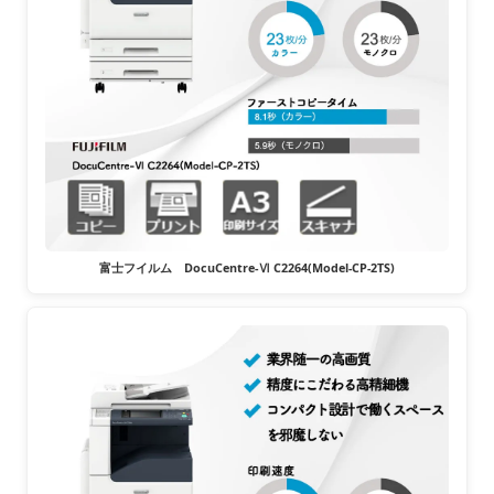
富士フイルム DocuCentre-Ⅵ C2264(Model-CP-2TS)