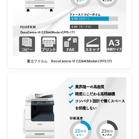
富士フイルム DocuCentre-Ⅵ C2264(Model-CPFS-1T)