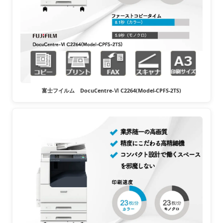
富士フイルム DocuCentre-Ⅵ C2264(Model-CPFS-2TS)