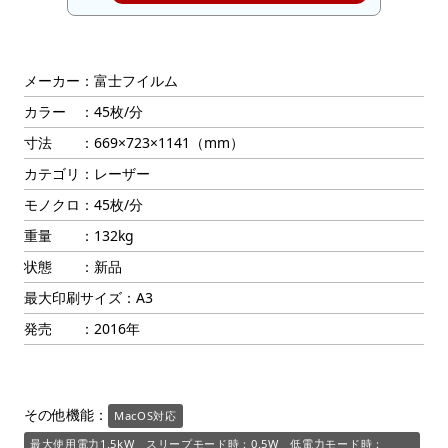
メーカー：富士フイルム
カラー ：45枚/分
寸法 ：669×723×1141（mm）
カテゴリ：レーザー
モノクロ：45枚/分
重量 ：132kg
状態 ：新品
最大印刷サイズ：A3
発売 ：2016年
その他機能：
MacOS対応
最大使用電力1.5kW スリープモード時：0.5W 低電力モード時：