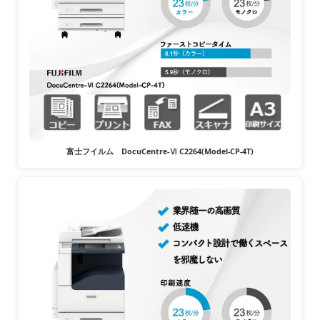
富士フイルム DocuCentre-Ⅵ C2264(Model-CP-4T)