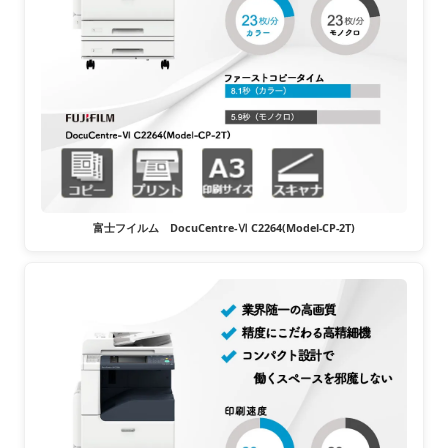
富士フイルム DocuCentre-Ⅵ C2264(Model-CP-2T)