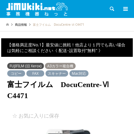
検索
商品情報
富士フイルム DocuCentre-Ⅵ C4471
【価格満足度No.1】最安値に挑戦！他店より１円でも高い場合
は気軽にご相談ください《 配送･設置取付“無料” 》
FUJIFILM (旧 Xerox)
A3カラー複合機
コピー
FAX
スキャナー
Mac対応
富士フイルム DocuCentre-Ⅵ
C4471
☆ お気に入りに保存