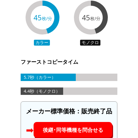
45
45
枚/分
枚/分
カラー
モノクロ
ファーストコピータイム
5.7秒（カラー）
4.4秒（モノクロ）
メーカー標準価格：
販売終了品
➡︎
後継･同等機種を問合せる