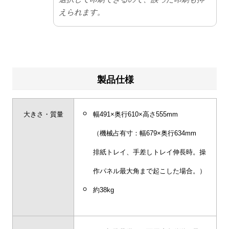
えられます。
製品仕様
大きさ・質量
幅491×奥行610×高さ555mm
（機械占有寸：幅679×奥行634mm
排紙トレイ、手差しトレイ伸長時。操
作パネル最大角まで起こした場合。）
約38kg