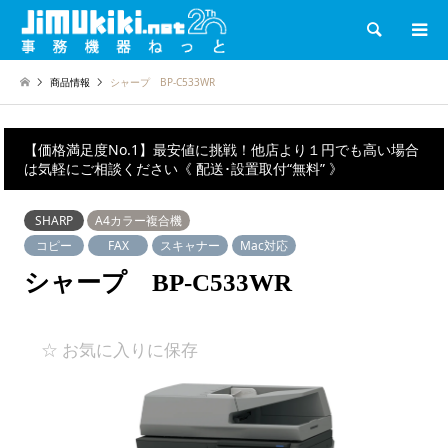
検索
商品情報
シャープ BP-C533WR
【価格満足度No.1】最安値に挑戦！他店より１円でも高い場合
は気軽にご相談ください《 配送･設置取付“無料” 》
SHARP
A4カラー複合機
コピー
FAX
スキャナー
Mac対応
シャープ BP-C533WR
☆ お気に入りに保存