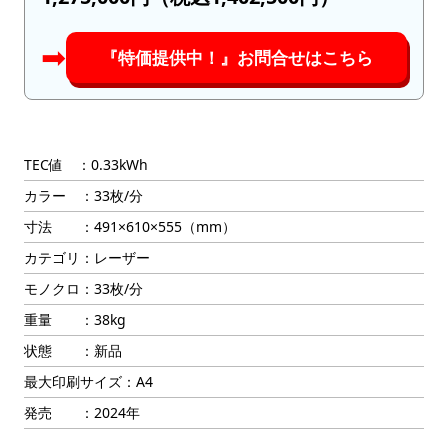
➡︎
『特価提供中！』お問合せはこちら
TEC値 ：0.33kWh
カラー ：33枚/分
寸法 ：491×610×555（mm）
カテゴリ：レーザー
モノクロ：33枚/分
重量 ：38kg
状態 ：新品
最大印刷サイズ：A4
発売 ：2024年