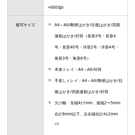
×600dpi
複写サイズ
A4～A6/郵便はがき/往復はがき/四面
連刷はがき/封筒（長形3号・長形4
号・長形40号・洋形2号・洋形4号・
角形3号・角形6号）
本体トレイ：A4～A6/封筒
手差しトレイ：A4～A6/郵便はがき/往
復はがき/四面連刷はがき/封筒
欠け幅 先端4±1mm、後端2〜5mm
合計8mm以下、左右端合計4±2mm
※3