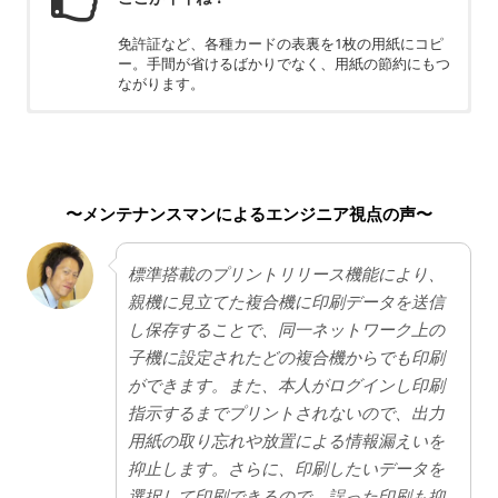
免許証など、各種カードの表裏を1枚の用紙にコピ
ー。手間が省けるばかりでなく、用紙の節約にもつ
ながります。
ちょっと残念
BP-C533WRと比較して少し値段が高いです。
〜メンテナンスマンによるエンジニア視点の声〜
標準搭載のプリントリリース機能により、
親機に見立てた複合機に印刷データを送信
し保存することで、同一ネットワーク上の
子機に設定されたどの複合機からでも印刷
ができます。また、本人がログインし印刷
指示するまでプリントされないので、出力
用紙の取り忘れや放置による情報漏えいを
抑止します。さらに、印刷したいデータを
選択して印刷できるので、誤った印刷も抑