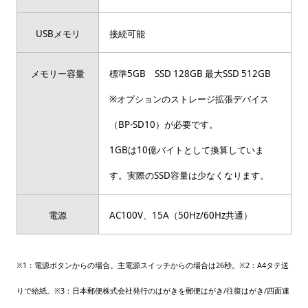
USBメモリ
接続可能
メモリー容量
標準5GB SSD 128GB 最大SSD 512GB
※オプションのストレージ拡張デバイス
（BP-SD10）が必要です。
1GBは10億バイトとして換算していま
す。実際のSSD容量は少なくなります。
電源
AC100V、15A（50Hz/60Hz共通）
※1：電源ボタンからの場合。主電源スイッチからの場合は26秒。※2：A4タテ送
りで給紙。※3：日本郵便株式会社発行のはがきを郵便はがき/往復はがき/四面連