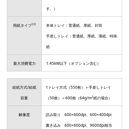
す。）
※3
用紙タイプ
本体トレイ：普通紙、厚紙、封筒
手差しトレイ：普通紙、厚紙、薄紙、特殊
紙
最大消費電力
1.45kW以下（オプション含む）
給紙方式/給紙
1トレイ方式（550枚）＋手差しトレイ
2
容量
（50枚）＝600枚（64g/m
紙の場合）
解像度
読み取り 600×600dpi、600×400dpi
書き込み 600×600dpi、9600dpi相当