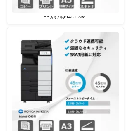
コニカミノルタ bizhub C651 i