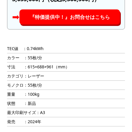
➡︎
『特価提供中！』お問合せはこちら
TEC値 ：0.74kWh
カラー ：55枚/分
寸法 ：615×688×961（mm）
カテゴリ：レーザー
モノクロ：55枚/分
重量 ：100kg
状態 ：新品
最大印刷サイズ：A3
発売 ：2024年