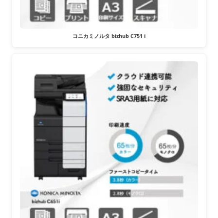
コニカミノルタ bizhub C751 i