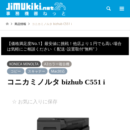
検索
商品情報
コニカミノルタ bizhub C551 i
【価格満足度No.1】最安値に挑戦！他店より１円でも高い場合
は気軽にご相談ください《 配送･設置取付“無料” 》
KONICA MINOLTA
A3カラー複合機
コピー
スキャナー
Mac対応
コニカミノルタ bizhub C551 i
☆ お気に入りに保存