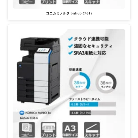
コニカミノルタ bizhub C451 i