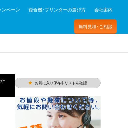
ャンペーン
複合機･プリンターの選び方
会社案内
無料見積･ご相談
ーを絞り込む
料”
お気に入り保存中リストを確認