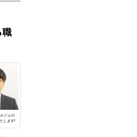
る職
ェルジェの
たします!