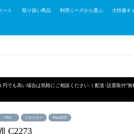
取り扱い商品
利用ニーズから選ぶ
大特価キ
機リース
機能を絞り込む
メーカ
１円でも高い場合は気軽にご相談ください《 配送･設置取付“無
FAX
スキャナー
Mac対応
 C2273