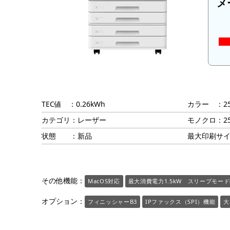
メ
TEC値 ：0.26kWh
カラー ：2
カテゴリ：レーザー
モノクロ：2
状態 ：新品
最大印刷サイ
その他機能：
MacOS対応
最大消費電力1.5kW スリープモード
オプション：
フィニッシャーB3
IPファックス（SPI）機能
大