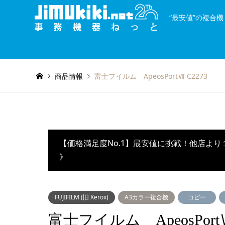
“最安値”の複合
and
種類を絞り込む
or
商品情報
富士フイルム ApeosPortⅦ C2273
【価格満足度No.1】最安値に挑戦！他店より
》
FUJIFILM (旧 Xerox)
A3カラー複合機
コピー
富士フイルム ApeosPortⅦ