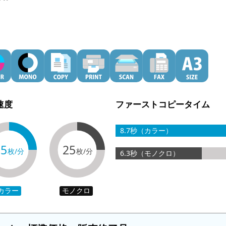
速度
ファーストコピータイム
8.7秒（カラー）
25
25
枚/分
枚/分
6.3秒（モノクロ）
カラー
モノクロ