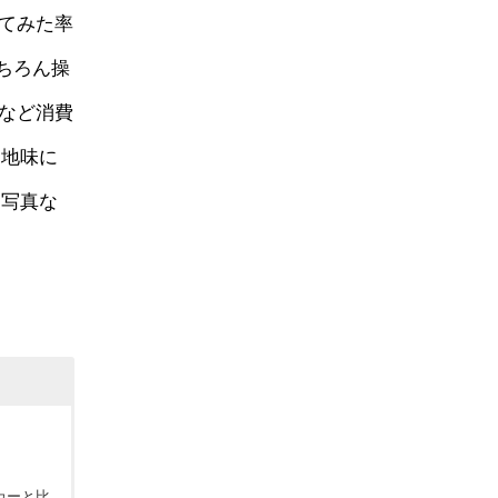
えてみた率
ちろん操
かなど消費
た地味に
た写真な
カーと比