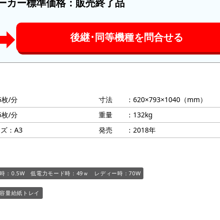
ーカー標準価格：
販売終了品
➡︎
後継･同等機種を問合せる
5枚/分
寸法 ：620×793×1040（mm）
5枚/分
重量 ：132kg
ズ：A3
発売 ：2018年
時：0.5W 低電力モード時：49ｗ レディー時：70W
容量給紙トレイ