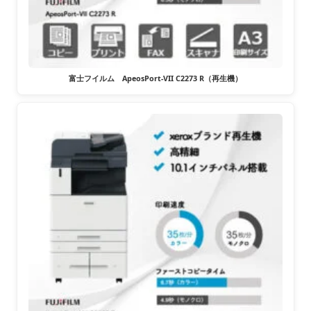
富士フイルム ApeosPort-VII C2273 R（再生機）