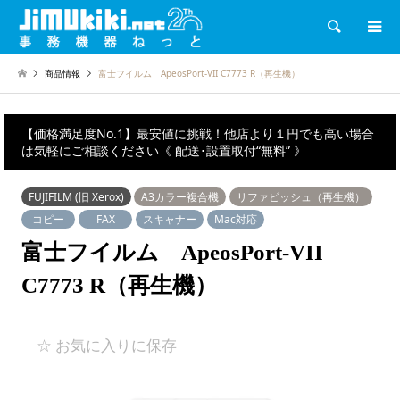
検索
商品情報
富士フイルム ApeosPort-VII C7773 R（再生機）
【価格満足度No.1】最安値に挑戦！他店より１円でも高い場合
は気軽にご相談ください《 配送･設置取付“無料” 》
FUJIFILM (旧 Xerox)
A3カラー複合機
リファビッシュ（再生機）
コピー
FAX
スキャナー
Mac対応
富士フイルム ApeosPort-VII
C7773 R（再生機）
☆ お気に入りに保存