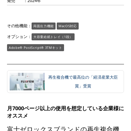
発売 ：2024年
その他機能：
両面出力機能
MacOS対応
オプション：
大容量給紙トレイ（1段）
Adobe® PostScript® 3TMキット
再生複合機で最高位の「経済産業大臣
賞」受賞
月7000ページ以上の使用を想定している企業様に
オススメ
富士ゼロックスブランドの再生複合機