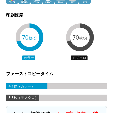
印刷速度
70
70
枚/分
枚/分
カラー
モノクロ
ファーストコピータイム
4.1秒（カラー）
3.3秒（モノクロ）