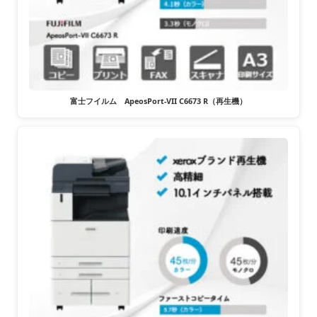
富士フイルム ApeosPort-VII C6673 R（再生機）