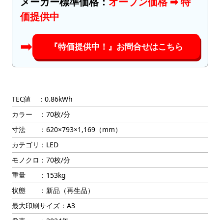
メーカー標準価格：
オープン価格 ➡︎ 特
価提供中
➡︎
『特価提供中！』お問合せはこちら
TEC値 ：0.86kWh
カラー ：70枚/分
寸法 ：620×793×1,169（mm）
カテゴリ：LED
モノクロ：70枚/分
重量 ：153kg
状態 ：新品（再生品）
最大印刷サイズ：A3