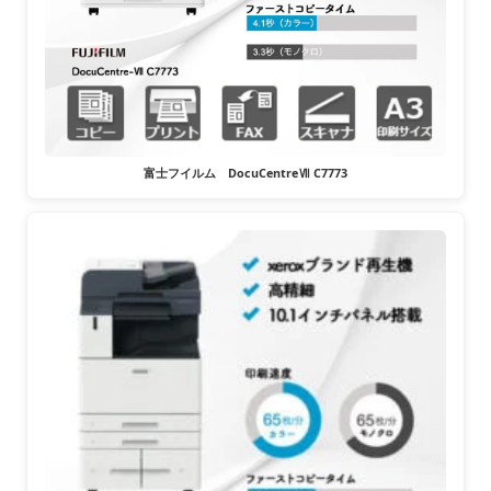
富士フイルム DocuCentreⅦ C7773