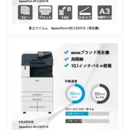
富士フイルム ApeosPort-VII C3373 R（再生機）