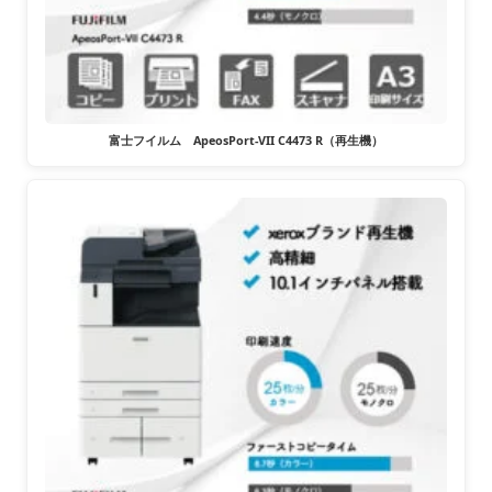
富士フイルム ApeosPort-VII C4473 R（再生機）