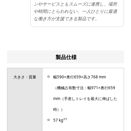
ンやサービスともスムーズに連携し、場所
や時間にとらわれない、一人ひとりに最適
な働き方が支援できる製品です。
製品仕様
大きさ・質量
幅590×奥行659×高さ768 mm
（機械占有数寸法：幅971×奥行659
mm（手差しトレイを最大に伸ばした
時））
※1
57 kg