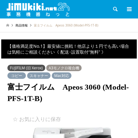
検索
商品情報
富士フイルム Apeos 3060 (Model-PFS-1T-B)
【価格満足度No.1】最安値に挑戦！他店より１円でも高い場合
は気軽にご相談ください《 配送･設置取付“無料” 》
FUJIFILM (旧 Xerox)
A3モノクロ複合機
コピー
スキャナー
Mac対応
富士フイルム Apeos 3060 (Model-
PFS-1T-B)
☆ お気に入りに保存