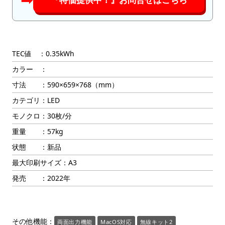
TEC値 ：0.35kWh
カラー ：
寸法 ：590×659×768（mm）
カテゴリ：LED
モノクロ：30枚/分
重量 ：57kg
状態 ：新品
最大印刷サイズ：A3
発売 ：2022年
その他機能：
両面出力機能
MacOS対応
無線キット2