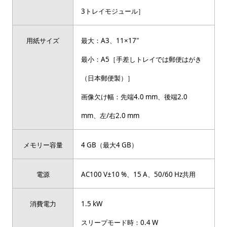
3トレイモジュール］
用紙サイズ
最大：A3、11×17"
最小：A5［手差しトレイでは郵便はがき
（日本郵便製）］
画像欠け幅：先端4.0 mm、後端2.0
mm、左/右2.0 mm
メモリー容量
4 GB（最大4 GB）
電源
AC100 V±10 %、15 A、50/60 Hz共用
消費電力
1.5 kW
スリープモード時：0.4 W