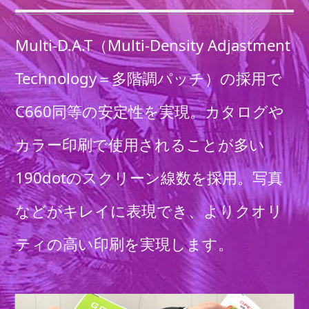
Multi-D.A.T（Multi-Density Adjastment
Technology＝多階調パッチ）の採用で
C660同等の安定性を実現。カタログや
カラー印刷で使用されることが多い
190dotのスクリーン線数を採用。写真
などがキレイに表現でき、よりクオリ
ティの高い印刷を実現します。