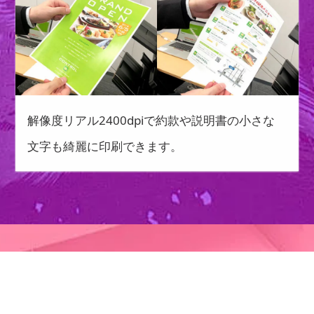
解像度リアル2400dpiで約款や説明書の小さな
文字も綺麗に印刷できます。
プリンター･複合機リース等に関するご相談や見積依頼は無
料。
コンパクトでありな