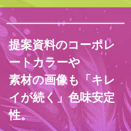
提案資料のコーポレ
ートカラーや
素材の画像も「キレ
イが続く」色味安定
性。