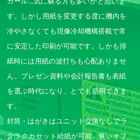
カール...気に駆る方も多いかと思いま
す。しかし用紙を変更する度に機内を
冷やさなくても現像冷却機構搭載で常
に安定した印刷が可能です。しかも排
紙時には用紙の波打ちも心配ありませ
ん。プレゼン資料や会計報告書も表紙
を選ぶ時代になり、とても活用できま
す。
封筒・はがきはユニット交換なしでラ
クラクカセット給紙が可能。狭いオフ