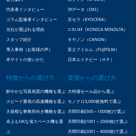
代表者インタビュー
沖データ（OKI）
コラム監修者インタビュー
京セラ（KYOCERA）
当社が選ばれる理由
ｺﾆｶﾐﾉﾙﾀ（KONICA MINOLTA）
スタッフ紹介
キヤノン（CANON）
導入事例（お客様の声）
富士フイルム（FUJIFILM）
本サイトの使いかた
日本エイチピー（ＨＰ）
特徴からの選び方
要望からの選び方
鮮やかな写真画質の機種を選ぶ
大特価セール品から選ぶ
スピード重視の高速機種を選ぶ
モノクロ3,000枚無料で選ぶ
大規模な事務所向き機種を選ぶ
月間印刷(500～1000枚)で選ぶ
卓上もOKな省スペース機を選
月間印刷(1001～2000枚)で選ぶ
ぶ
月間印刷(2001～4000枚)で選ぶ